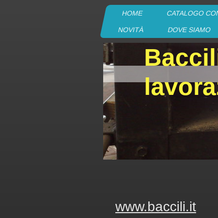
HOME
CATALOGO CO
NOVITÀ
DOVE SIAMO
Baccil
lavora
www.baccili.it