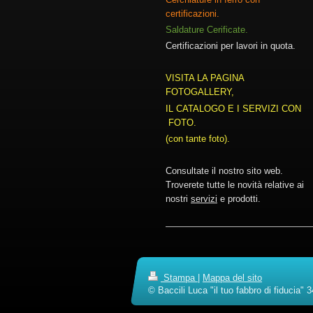
certificazioni.
Saldature Cerificate.
Certificazioni per lavori in quota.
VISITA LA PAGINA
FOTOGALLERY,
IL CATALOGO E I SERVIZI CON
FOTO.
(con tante foto).
Consultate il nostro sito web.
Troverete tutte le novità relative ai
nostri
servizi
e prodotti.
Stampa
|
Mappa del sito
© Baccili Luca "il tuo fabbro di fiducia"